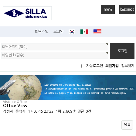
menú
búsqueda
회원가입
로그인
회
원
로
그
인
자동로그인
회원가입
정보찾기
Vista de Office
Office View
작성자
운영자
17-03-15 23:22
조회
2,869 회
댓글
0건
목록