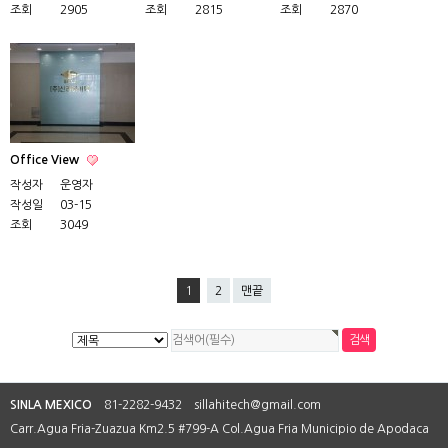
조회
2905
조회
2815
조회
2870
Office View
작성자
운영자
작성일
03-15
조회
3049
1
2
맨끝
SINLA MEXICO
81-2282-9432 sillahitech@gmail.com
Carr.Agua Fria-Zuazua Km2.5 #799-A Col.Agua Fria Municipio de Apodaca