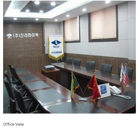
본문
Office View