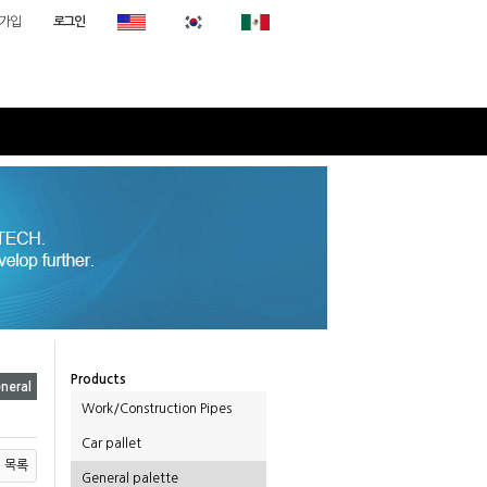
가입
로그인
Products
neral
Work/Construction Pipes
Car pallet
목록
General palette