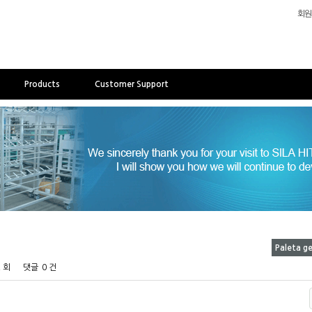
회원
Products
Customer Support
Paleta ge
2 회
댓글
0 건