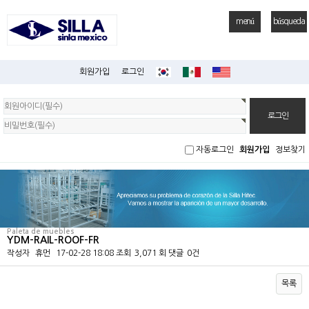
menú
búsqueda
회원가입
로그인
회
원
로
그
인
자동로그인
회원가입
정보찾기
Paleta de muebles
YDM-RAIL-ROOF-FR
작성자
휴먼
17-02-28 18:08
조회
3,071 회
댓글
0건
목록